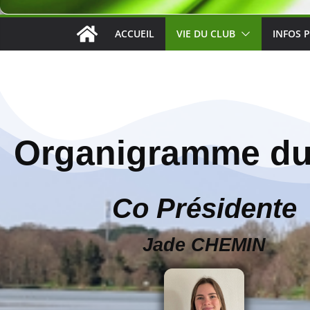
ACCUEIL
VIE DU CLUB
INFOS 
Organigramme de la section
Organigramme du
Co Présidente
Jade CHEMIN