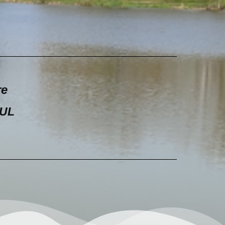
e
OUL